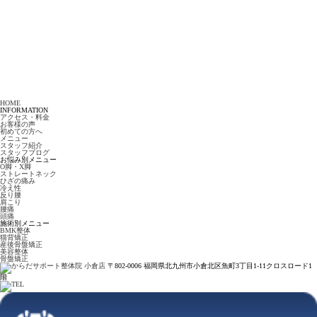
HOME
INFORMATION
アクセス・料金
お客様の声
初めての方へ
メニュー
スタッフ紹介
スタッフブログ
お悩み別メニュー
O脚・X脚
ストレートネック
ひざの痛み
冷え性
反り腰
肩こり
腰痛
頭痛
施術別メニュー
BMK整体
猫背矯正
産後骨盤矯正
美容整体
骨盤矯正
〒802-0006 福岡県北九州市小倉北区魚町3丁目1-11クロスロード1
階