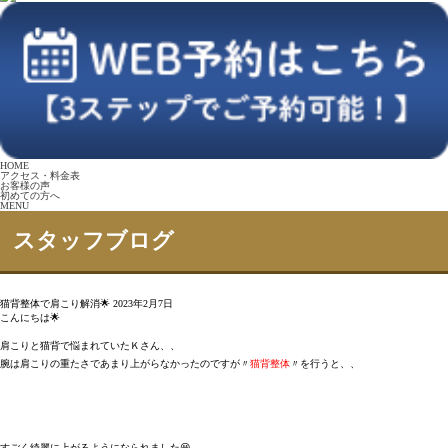
HOME
アクセス・料金表
お客様の声
初めての方へ
MENU
スタッフブログ
猫背整体で肩こり解消🌟
2023年2月7日
こんにちは🌟
肩こりと猫背で悩まれていたＫさん、、
腕は肩こりの重たさであまり上がらなかったのですが〃
猫背整体
〃を行うと、、
すごく綺麗に上がるようになられました😆