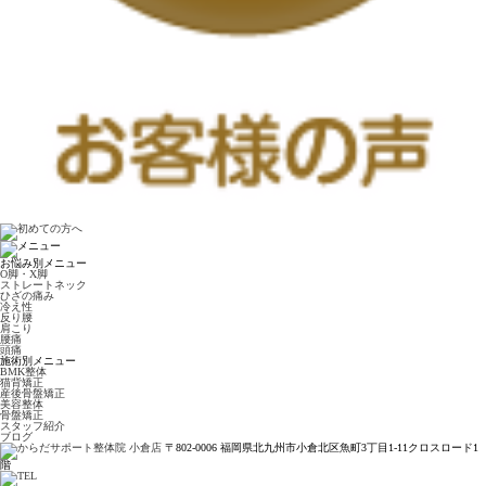
お悩み別メニュー
O脚・X脚
ストレートネック
ひざの痛み
冷え性
反り腰
肩こり
腰痛
頭痛
施術別メニュー
BMK整体
猫背矯正
産後骨盤矯正
美容整体
骨盤矯正
スタッフ紹介
ブログ
〒802-0006 福岡県北九州市小倉北区魚町3丁目1-11クロスロード1
階