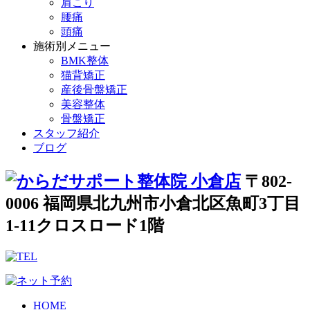
肩こり
腰痛
頭痛
施術別メニュー
BMK整体
猫背矯正
産後骨盤矯正
美容整体
骨盤矯正
スタッフ紹介
ブログ
〒802-
0006 福岡県北九州市小倉北区魚町3丁目
1-11クロスロード1階
HOME