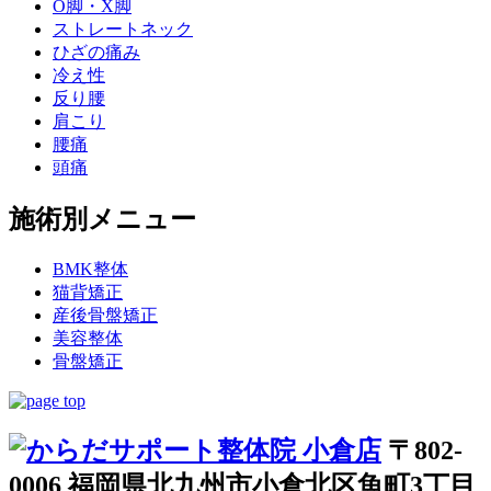
O脚・X脚
ストレートネック
ひざの痛み
冷え性
反り腰
肩こり
腰痛
頭痛
施術別メニュー
BMK整体
猫背矯正
産後骨盤矯正
美容整体
骨盤矯正
〒802-
0006 福岡県北九州市小倉北区魚町3丁目