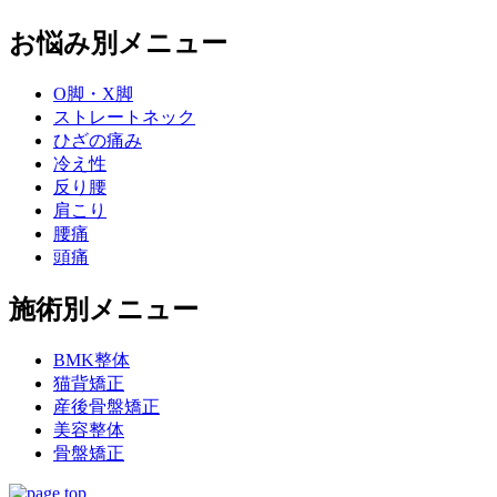
お悩み別メニュー
O脚・X脚
ストレートネック
ひざの痛み
冷え性
反り腰
肩こり
腰痛
頭痛
施術別メニュー
BMK整体
猫背矯正
産後骨盤矯正
美容整体
骨盤矯正