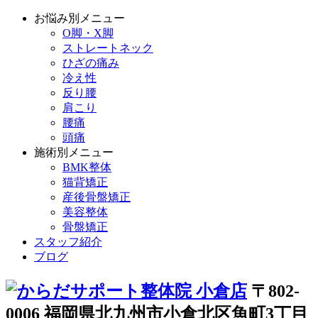
お悩み別メニュー
O脚・X脚
ストレートネック
ひざの痛み
冷え性
反り腰
肩こり
腰痛
頭痛
施術別メニュー
BMK整体
猫背矯正
産後骨盤矯正
美容整体
骨盤矯正
スタッフ紹介
ブログ
〒802-
0006 福岡県北九州市小倉北区魚町3丁目