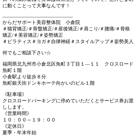
に動くことって大事なんです！
——————————————–
からだサポート美容整体院 小倉院
＃猫背矯正/＃骨盤矯正/＃産後矯正/＃肩こり/＃腰痛/＃骨格
矯正/＃美容矯正/＃姿勢矯正
＃ピラティス＃ヨガ＃自律神経＃スタイルアップ＃姿勢美人
何でもご相談下さい☆
福岡県北九州市小倉北区魚町３丁目１―１１ クロスロード
魚町１階
小倉駅より徒歩８分
魚町銀天街ドンキホーテ向かいのビル１階
《駐車場》
クロスロードパーキングに停めていただくとサービス券お渡
しします。
《営業時間》
１０：００～１９：００
《定休日》
夏季・年末年始