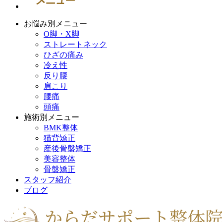
お悩み別メニュー
O脚・X脚
ストレートネック
ひざの痛み
冷え性
反り腰
肩こり
腰痛
頭痛
施術別メニュー
BMK整体
猫背矯正
産後骨盤矯正
美容整体
骨盤矯正
スタッフ紹介
ブログ