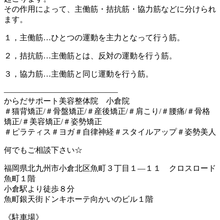
その作用によって、主働筋・拮抗筋・協力筋などに分けられ
ます。
１，主働筋…ひとつの運動を主力となって行う筋。
２，拮抗筋…主働筋とは、反対の運動を行う筋。
３，協力筋…主働筋と同じ運動を行う筋。
——————————————–
からだサポート美容整体院 小倉院
＃猫背矯正/＃骨盤矯正/＃産後矯正/＃肩こり/＃腰痛/＃骨格
矯正/＃美容矯正/＃姿勢矯正
＃ピラティス＃ヨガ＃自律神経＃スタイルアップ＃姿勢美人
何でもご相談下さい☆
福岡県北九州市小倉北区魚町３丁目１―１１ クロスロード
魚町１階
小倉駅より徒歩８分
魚町銀天街ドンキホーテ向かいのビル１階
《駐車場》